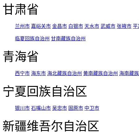
甘肃省
兰州市
嘉峪关市
金昌市
白银市
天水市
武威市
张掖市
平
临夏回族自治州
甘南藏族自治州
青海省
西宁市
海东市
海北藏族自治州
黄南藏族自治州
海南藏族
宁夏回族自治区
银川市
石嘴山市
吴忠市
固原市
中卫市
新疆维吾尔自治区