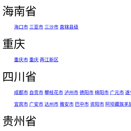
海南省
海口市
三亚市
三沙市
直辖县级
重庆
重庆市
重庆
两江新区
四川省
成都市
自贡市
攀枝花市
泸州市
德阳市
绵阳市
广元市
遂
宜宾市
广安市
达州市
雅安市
巴中市
资阳市
阿坝藏族羌
贵州省