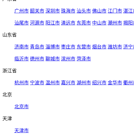
广州市
韶关市
深圳市
珠海市
汕头市
佛山市
江门市
湛江
汕尾市
河源市
阳江市
清远市
东莞市
中山市
潮州市
揭阳
山东省
济南市
青岛市
淄博市
枣庄市
东营市
烟台市
潍坊市
济宁
临沂市
德州市
聊城市
滨州市
菏泽市
浙江省
杭州市
宁波市
温州市
嘉兴市
湖州市
绍兴市
金华市
衢州
北京
北京市
天津
天津市