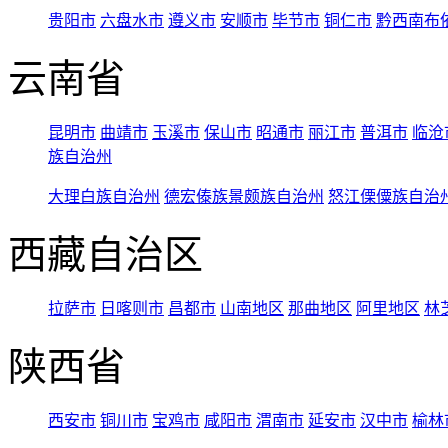
贵阳市
六盘水市
遵义市
安顺市
毕节市
铜仁市
黔西南布
云南省
昆明市
曲靖市
玉溪市
保山市
昭通市
丽江市
普洱市
临沧
族自治州
大理白族自治州
德宏傣族景颇族自治州
怒江傈僳族自治
西藏自治区
拉萨市
日喀则市
昌都市
山南地区
那曲地区
阿里地区
林
陕西省
西安市
铜川市
宝鸡市
咸阳市
渭南市
延安市
汉中市
榆林