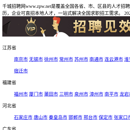
千城招聘网www.zpw.net是覆盖全国各省、市、区县的人
历，企业可直招本地人才，一站式解决全国求职招工需求。 2026
江苏省
南京市
无锡市
徐州市
常州市
苏州市
南通市
连云港市
淮
宿迁市
福建省
福州市
厦门市
莆田市
三明市
泉州市
漳州市
南平市
龙岩
河北省
石家庄市
唐山市
秦皇岛市
邯郸市
邢台市
保定市
张家口
广东省