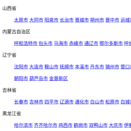
山西省
太原市
大同市
阳泉市
长治市
晋城市
朔州市
晋中市
运城
内蒙古自治区
呼和浩特市
包头市
乌海市
赤峰市
通辽市
鄂尔多斯市
呼
辽宁省
沈阳市
大连市
鞍山市
抚顺市
本溪市
丹东市
锦州市
营口
朝阳市
葫芦岛市
金普新区
吉林省
长春市
吉林市
四平市
辽源市
通化市
白山市
松原市
白城
黑龙江省
哈尔滨市
齐齐哈尔市
鸡西市
鹤岗市
双鸭山市
大庆市
伊