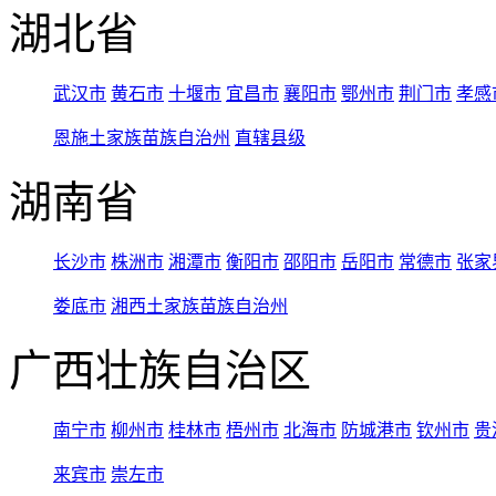
湖北省
武汉市
黄石市
十堰市
宜昌市
襄阳市
鄂州市
荆门市
孝感
恩施土家族苗族自治州
直辖县级
湖南省
长沙市
株洲市
湘潭市
衡阳市
邵阳市
岳阳市
常德市
张家
娄底市
湘西土家族苗族自治州
广西壮族自治区
南宁市
柳州市
桂林市
梧州市
北海市
防城港市
钦州市
贵
来宾市
崇左市