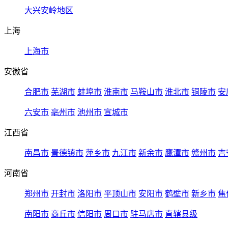
大兴安岭地区
上海
上海市
安徽省
合肥市
芜湖市
蚌埠市
淮南市
马鞍山市
淮北市
铜陵市
安
六安市
亳州市
池州市
宣城市
江西省
南昌市
景德镇市
萍乡市
九江市
新余市
鹰潭市
赣州市
吉
河南省
郑州市
开封市
洛阳市
平顶山市
安阳市
鹤壁市
新乡市
焦
南阳市
商丘市
信阳市
周口市
驻马店市
直辖县级