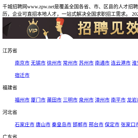
千城招聘网www.zpw.net是覆盖全国各省、市、区县的人
历，企业可直招本地人才，一站式解决全国求职招工需求。 2026
江苏省
南京市
无锡市
徐州市
常州市
苏州市
南通市
连云港市
淮
宿迁市
福建省
福州市
厦门市
莆田市
三明市
泉州市
漳州市
南平市
龙岩
河北省
石家庄市
唐山市
秦皇岛市
邯郸市
邢台市
保定市
张家口
广东省