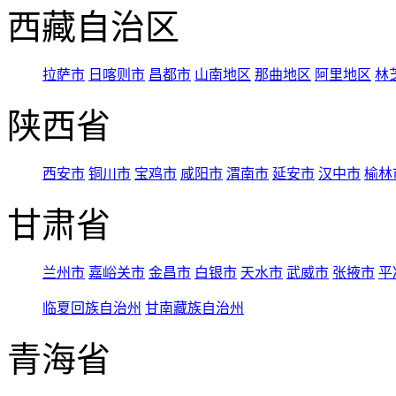
西藏自治区
拉萨市
日喀则市
昌都市
山南地区
那曲地区
阿里地区
林
陕西省
西安市
铜川市
宝鸡市
咸阳市
渭南市
延安市
汉中市
榆林
甘肃省
兰州市
嘉峪关市
金昌市
白银市
天水市
武威市
张掖市
平
临夏回族自治州
甘南藏族自治州
青海省