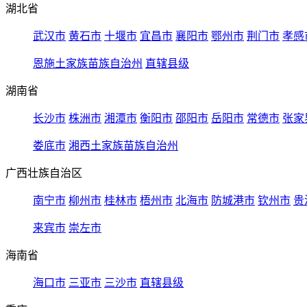
湖北省
武汉市
黄石市
十堰市
宜昌市
襄阳市
鄂州市
荆门市
孝感
恩施土家族苗族自治州
直辖县级
湖南省
长沙市
株洲市
湘潭市
衡阳市
邵阳市
岳阳市
常德市
张家
娄底市
湘西土家族苗族自治州
广西壮族自治区
南宁市
柳州市
桂林市
梧州市
北海市
防城港市
钦州市
贵
来宾市
崇左市
海南省
海口市
三亚市
三沙市
直辖县级