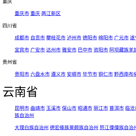
重庆
重庆市
重庆
两江新区
四川省
成都市
自贡市
攀枝花市
泸州市
德阳市
绵阳市
广元市
遂
宜宾市
广安市
达州市
雅安市
巴中市
资阳市
阿坝藏族羌
贵州省
贵阳市
六盘水市
遵义市
安顺市
毕节市
铜仁市
黔西南布
云南省
昆明市
曲靖市
玉溪市
保山市
昭通市
丽江市
普洱市
临沧
族自治州
大理白族自治州
德宏傣族景颇族自治州
怒江傈僳族自治