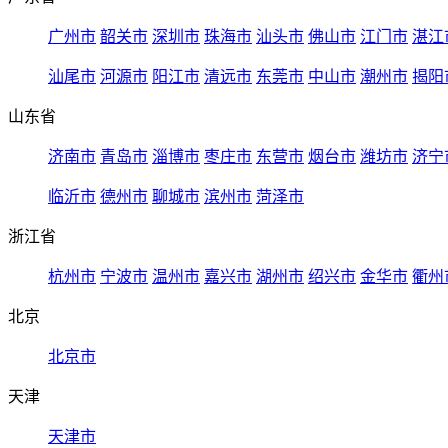
广州市
韶关市
深圳市
珠海市
汕头市
佛山市
江门市
湛江
汕尾市
河源市
阳江市
清远市
东莞市
中山市
潮州市
揭阳
山东省
济南市
青岛市
淄博市
枣庄市
东营市
烟台市
潍坊市
济宁
临沂市
德州市
聊城市
滨州市
菏泽市
浙江省
杭州市
宁波市
温州市
嘉兴市
湖州市
绍兴市
金华市
衢州
北京
北京市
天津
天津市