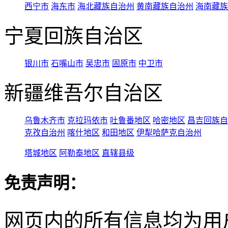
西宁市
海东市
海北藏族自治州
黄南藏族自治州
海南藏族
宁夏回族自治区
银川市
石嘴山市
吴忠市
固原市
中卫市
新疆维吾尔自治区
乌鲁木齐市
克拉玛依市
吐鲁番地区
哈密地区
昌吉回族自
克孜自治州
喀什地区
和田地区
伊犁哈萨克自治州
塔城地区
阿勒泰地区
直辖县级
免责声明：
网页内的所有信息均为用