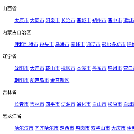
山西省
太原市
大同市
阳泉市
长治市
晋城市
朔州市
晋中市
运城
内蒙古自治区
呼和浩特市
包头市
乌海市
赤峰市
通辽市
鄂尔多斯市
呼
辽宁省
沈阳市
大连市
鞍山市
抚顺市
本溪市
丹东市
锦州市
营口
朝阳市
葫芦岛市
金普新区
吉林省
长春市
吉林市
四平市
辽源市
通化市
白山市
松原市
白城
黑龙江省
哈尔滨市
齐齐哈尔市
鸡西市
鹤岗市
双鸭山市
大庆市
伊