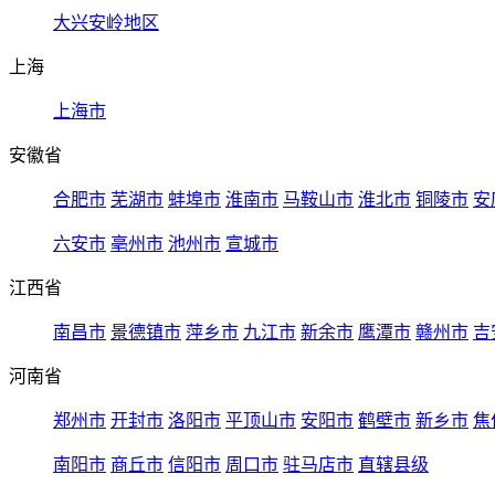
大兴安岭地区
上海
上海市
安徽省
合肥市
芜湖市
蚌埠市
淮南市
马鞍山市
淮北市
铜陵市
安
六安市
亳州市
池州市
宣城市
江西省
南昌市
景德镇市
萍乡市
九江市
新余市
鹰潭市
赣州市
吉
河南省
郑州市
开封市
洛阳市
平顶山市
安阳市
鹤壁市
新乡市
焦
南阳市
商丘市
信阳市
周口市
驻马店市
直辖县级