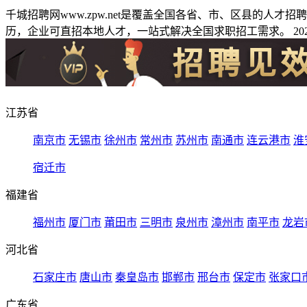
千城招聘网www.zpw.net是覆盖全国各省、市、区县的人
历，企业可直招本地人才，一站式解决全国求职招工需求。 2026
江苏省
南京市
无锡市
徐州市
常州市
苏州市
南通市
连云港市
淮
宿迁市
福建省
福州市
厦门市
莆田市
三明市
泉州市
漳州市
南平市
龙岩
河北省
石家庄市
唐山市
秦皇岛市
邯郸市
邢台市
保定市
张家口
广东省