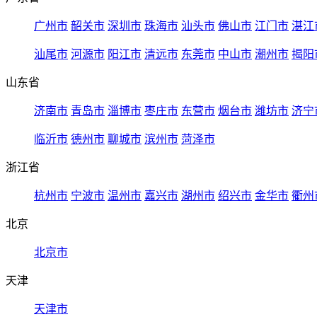
广州市
韶关市
深圳市
珠海市
汕头市
佛山市
江门市
湛江
汕尾市
河源市
阳江市
清远市
东莞市
中山市
潮州市
揭阳
山东省
济南市
青岛市
淄博市
枣庄市
东营市
烟台市
潍坊市
济宁
临沂市
德州市
聊城市
滨州市
菏泽市
浙江省
杭州市
宁波市
温州市
嘉兴市
湖州市
绍兴市
金华市
衢州
北京
北京市
天津
天津市