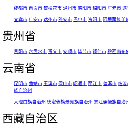
成都市
自贡市
攀枝花市
泸州市
德阳市
绵阳市
广元市
遂
宜宾市
广安市
达州市
雅安市
巴中市
资阳市
阿坝藏族羌
贵州省
贵阳市
六盘水市
遵义市
安顺市
毕节市
铜仁市
黔西南布
云南省
昆明市
曲靖市
玉溪市
保山市
昭通市
丽江市
普洱市
临沧
族自治州
大理白族自治州
德宏傣族景颇族自治州
怒江傈僳族自治
西藏自治区