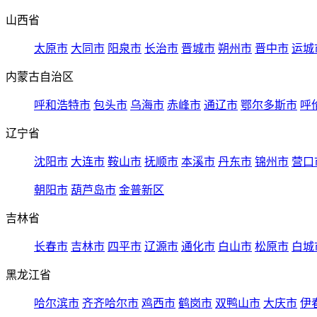
山西省
太原市
大同市
阳泉市
长治市
晋城市
朔州市
晋中市
运城
内蒙古自治区
呼和浩特市
包头市
乌海市
赤峰市
通辽市
鄂尔多斯市
呼
辽宁省
沈阳市
大连市
鞍山市
抚顺市
本溪市
丹东市
锦州市
营口
朝阳市
葫芦岛市
金普新区
吉林省
长春市
吉林市
四平市
辽源市
通化市
白山市
松原市
白城
黑龙江省
哈尔滨市
齐齐哈尔市
鸡西市
鹤岗市
双鸭山市
大庆市
伊