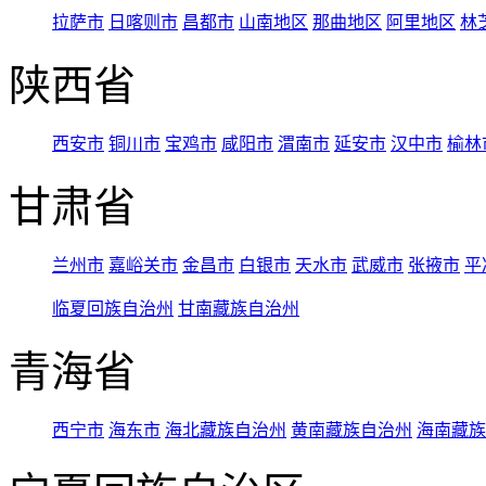
拉萨市
日喀则市
昌都市
山南地区
那曲地区
阿里地区
林
陕西省
西安市
铜川市
宝鸡市
咸阳市
渭南市
延安市
汉中市
榆林
甘肃省
兰州市
嘉峪关市
金昌市
白银市
天水市
武威市
张掖市
平
临夏回族自治州
甘南藏族自治州
青海省
西宁市
海东市
海北藏族自治州
黄南藏族自治州
海南藏族