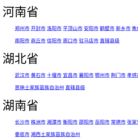
河南省
郑州市
开封市
洛阳市
平顶山市
安阳市
鹤壁市
新乡市
焦
南阳市
商丘市
信阳市
周口市
驻马店市
直辖县级
湖北省
武汉市
黄石市
十堰市
宜昌市
襄阳市
鄂州市
荆门市
孝感
恩施土家族苗族自治州
直辖县级
湖南省
长沙市
株洲市
湘潭市
衡阳市
邵阳市
岳阳市
常德市
张家
娄底市
湘西土家族苗族自治州