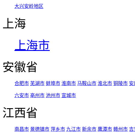
大兴安岭地区
上海
上海市
安徽省
合肥市
芜湖市
蚌埠市
淮南市
马鞍山市
淮北市
铜陵市
安
六安市
亳州市
池州市
宣城市
江西省
南昌市
景德镇市
萍乡市
九江市
新余市
鹰潭市
赣州市
吉