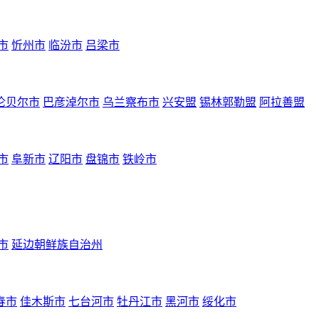
市
忻州市
临汾市
吕梁市
伦贝尔市
巴彦淖尔市
乌兰察布市
兴安盟
锡林郭勒盟
阿拉善盟
市
阜新市
辽阳市
盘锦市
铁岭市
市
延边朝鲜族自治州
春市
佳木斯市
七台河市
牡丹江市
黑河市
绥化市