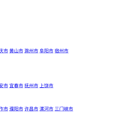
庆市
黄山市
滁州市
阜阳市
宿州市
安市
宜春市
抚州市
上饶市
作市
濮阳市
许昌市
漯河市
三门峡市