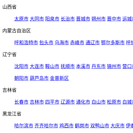
山西省
太原市
大同市
阳泉市
长治市
晋城市
朔州市
晋中市
运城
内蒙古自治区
呼和浩特市
包头市
乌海市
赤峰市
通辽市
鄂尔多斯市
呼
辽宁省
沈阳市
大连市
鞍山市
抚顺市
本溪市
丹东市
锦州市
营口
朝阳市
葫芦岛市
金普新区
吉林省
长春市
吉林市
四平市
辽源市
通化市
白山市
松原市
白城
黑龙江省
哈尔滨市
齐齐哈尔市
鸡西市
鹤岗市
双鸭山市
大庆市
伊