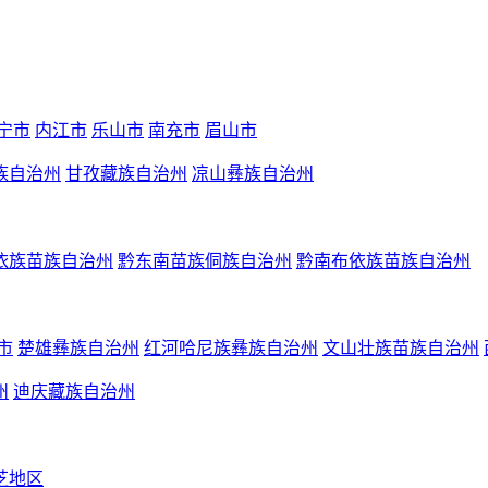
宁市
内江市
乐山市
南充市
眉山市
族自治州
甘孜藏族自治州
凉山彝族自治州
依族苗族自治州
黔东南苗族侗族自治州
黔南布依族苗族自治州
市
楚雄彝族自治州
红河哈尼族彝族自治州
文山壮族苗族自治州
州
迪庆藏族自治州
芝地区