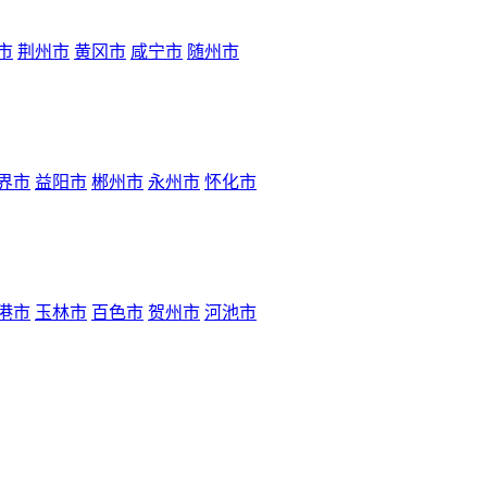
市
荆州市
黄冈市
咸宁市
随州市
界市
益阳市
郴州市
永州市
怀化市
港市
玉林市
百色市
贺州市
河池市