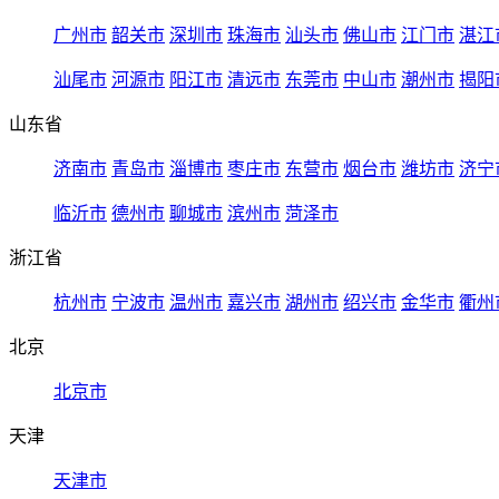
广州市
韶关市
深圳市
珠海市
汕头市
佛山市
江门市
湛江
汕尾市
河源市
阳江市
清远市
东莞市
中山市
潮州市
揭阳
山东省
济南市
青岛市
淄博市
枣庄市
东营市
烟台市
潍坊市
济宁
临沂市
德州市
聊城市
滨州市
菏泽市
浙江省
杭州市
宁波市
温州市
嘉兴市
湖州市
绍兴市
金华市
衢州
北京
北京市
天津
天津市