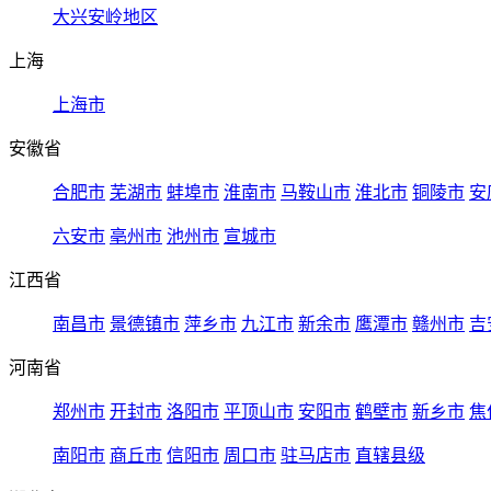
大兴安岭地区
上海
上海市
安徽省
合肥市
芜湖市
蚌埠市
淮南市
马鞍山市
淮北市
铜陵市
安
六安市
亳州市
池州市
宣城市
江西省
南昌市
景德镇市
萍乡市
九江市
新余市
鹰潭市
赣州市
吉
河南省
郑州市
开封市
洛阳市
平顶山市
安阳市
鹤壁市
新乡市
焦
南阳市
商丘市
信阳市
周口市
驻马店市
直辖县级