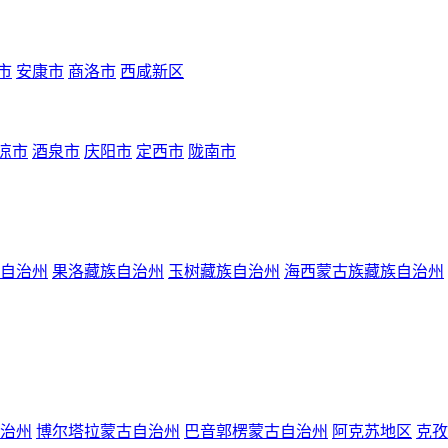
市
安康市
商洛市
西咸新区
凉市
酒泉市
庆阳市
定西市
陇南市
自治州
果洛藏族自治州
玉树藏族自治州
海西蒙古族藏族自治州
治州
博尔塔拉蒙古自治州
巴音郭楞蒙古自治州
阿克苏地区
克孜