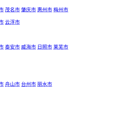
市
茂名市
肇庆市
惠州市
梅州市
市
云浮市
市
泰安市
威海市
日照市
莱芜市
市
舟山市
台州市
丽水市