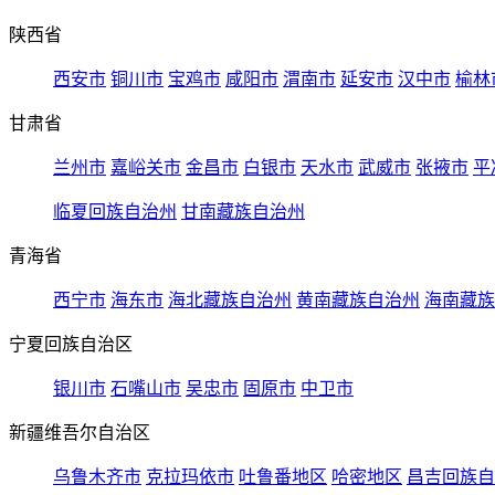
陕西省
西安市
铜川市
宝鸡市
咸阳市
渭南市
延安市
汉中市
榆林
甘肃省
兰州市
嘉峪关市
金昌市
白银市
天水市
武威市
张掖市
平
临夏回族自治州
甘南藏族自治州
青海省
西宁市
海东市
海北藏族自治州
黄南藏族自治州
海南藏族
宁夏回族自治区
银川市
石嘴山市
吴忠市
固原市
中卫市
新疆维吾尔自治区
乌鲁木齐市
克拉玛依市
吐鲁番地区
哈密地区
昌吉回族自