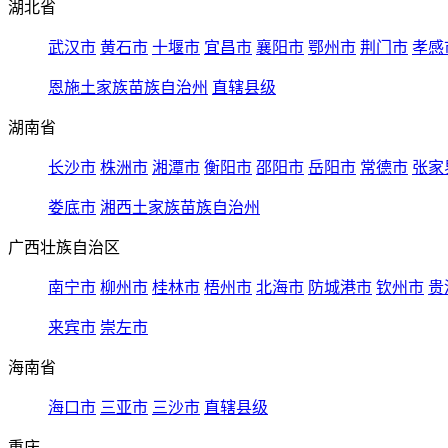
湖北省
武汉市
黄石市
十堰市
宜昌市
襄阳市
鄂州市
荆门市
孝感
恩施土家族苗族自治州
直辖县级
湖南省
长沙市
株洲市
湘潭市
衡阳市
邵阳市
岳阳市
常德市
张家
娄底市
湘西土家族苗族自治州
广西壮族自治区
南宁市
柳州市
桂林市
梧州市
北海市
防城港市
钦州市
贵
来宾市
崇左市
海南省
海口市
三亚市
三沙市
直辖县级
重庆