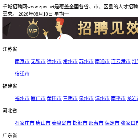
千城招聘网www.zpw.net是覆盖全国各省、市、区县的
需求。 2026年08月10日 星期一
江苏省
南京市
无锡市
徐州市
常州市
苏州市
南通市
连云港市
淮
宿迁市
福建省
福州市
厦门市
莆田市
三明市
泉州市
漳州市
南平市
龙岩
河北省
石家庄市
唐山市
秦皇岛市
邯郸市
邢台市
保定市
张家口
广东省