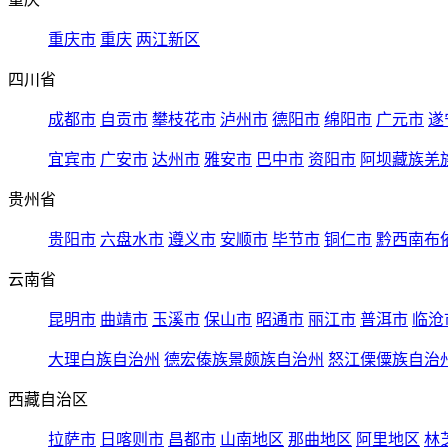
重庆市
重庆
两江新区
四川省
成都市
自贡市
攀枝花市
泸州市
德阳市
绵阳市
广元市
遂
宜宾市
广安市
达州市
雅安市
巴中市
资阳市
阿坝藏族羌
贵州省
贵阳市
六盘水市
遵义市
安顺市
毕节市
铜仁市
黔西南布
云南省
昆明市
曲靖市
玉溪市
保山市
昭通市
丽江市
普洱市
临沧
大理白族自治州
德宏傣族景颇族自治州
怒江傈僳族自治
西藏自治区
拉萨市
日喀则市
昌都市
山南地区
那曲地区
阿里地区
林