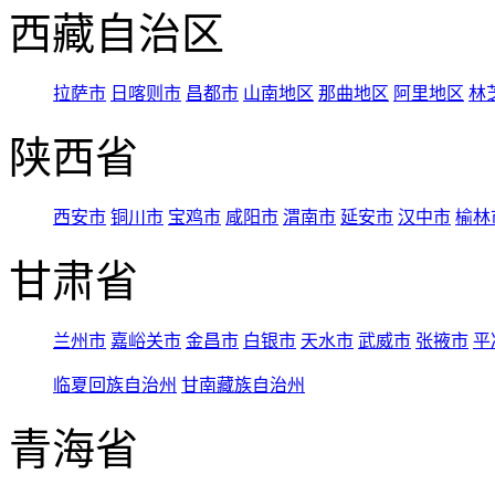
西藏自治区
拉萨市
日喀则市
昌都市
山南地区
那曲地区
阿里地区
林
陕西省
西安市
铜川市
宝鸡市
咸阳市
渭南市
延安市
汉中市
榆林
甘肃省
兰州市
嘉峪关市
金昌市
白银市
天水市
武威市
张掖市
平
临夏回族自治州
甘南藏族自治州
青海省