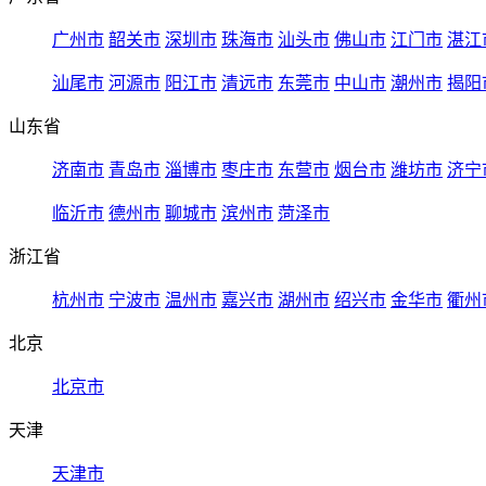
广州市
韶关市
深圳市
珠海市
汕头市
佛山市
江门市
湛江
汕尾市
河源市
阳江市
清远市
东莞市
中山市
潮州市
揭阳
山东省
济南市
青岛市
淄博市
枣庄市
东营市
烟台市
潍坊市
济宁
临沂市
德州市
聊城市
滨州市
菏泽市
浙江省
杭州市
宁波市
温州市
嘉兴市
湖州市
绍兴市
金华市
衢州
北京
北京市
天津
天津市