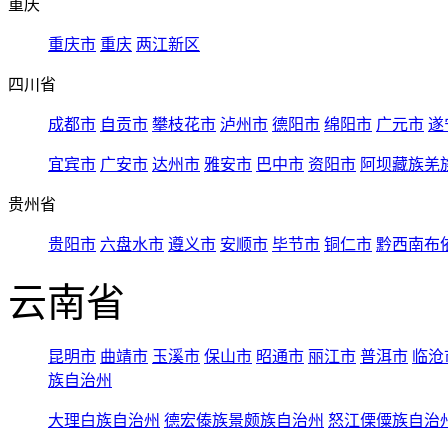
重庆
重庆市
重庆
两江新区
四川省
成都市
自贡市
攀枝花市
泸州市
德阳市
绵阳市
广元市
遂
宜宾市
广安市
达州市
雅安市
巴中市
资阳市
阿坝藏族羌
贵州省
贵阳市
六盘水市
遵义市
安顺市
毕节市
铜仁市
黔西南布
云南省
昆明市
曲靖市
玉溪市
保山市
昭通市
丽江市
普洱市
临沧
族自治州
大理白族自治州
德宏傣族景颇族自治州
怒江傈僳族自治