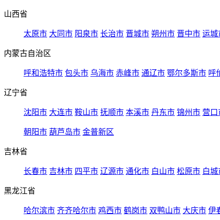
山西省
太原市
大同市
阳泉市
长治市
晋城市
朔州市
晋中市
运城
内蒙古自治区
呼和浩特市
包头市
乌海市
赤峰市
通辽市
鄂尔多斯市
呼
辽宁省
沈阳市
大连市
鞍山市
抚顺市
本溪市
丹东市
锦州市
营口
朝阳市
葫芦岛市
金普新区
吉林省
长春市
吉林市
四平市
辽源市
通化市
白山市
松原市
白城
黑龙江省
哈尔滨市
齐齐哈尔市
鸡西市
鹤岗市
双鸭山市
大庆市
伊