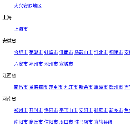
大兴安岭地区
上海
上海市
安徽省
合肥市
芜湖市
蚌埠市
淮南市
马鞍山市
淮北市
铜陵市
安
六安市
亳州市
池州市
宣城市
江西省
南昌市
景德镇市
萍乡市
九江市
新余市
鹰潭市
赣州市
吉
河南省
郑州市
开封市
洛阳市
平顶山市
安阳市
鹤壁市
新乡市
焦
南阳市
商丘市
信阳市
周口市
驻马店市
直辖县级