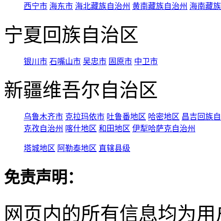
西宁市
海东市
海北藏族自治州
黄南藏族自治州
海南藏族
宁夏回族自治区
银川市
石嘴山市
吴忠市
固原市
中卫市
新疆维吾尔自治区
乌鲁木齐市
克拉玛依市
吐鲁番地区
哈密地区
昌吉回族自
克孜自治州
喀什地区
和田地区
伊犁哈萨克自治州
塔城地区
阿勒泰地区
直辖县级
免责声明：
网页内的所有信息均为用