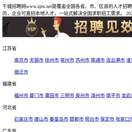
千城招聘网www.zpw.net是覆盖全国各省、市、区县的人
历，企业可直招本地人才，一站式解决全国求职招工需求。 2026
江苏省
南京市
无锡市
徐州市
常州市
苏州市
南通市
连云港市
淮
宿迁市
福建省
福州市
厦门市
莆田市
三明市
泉州市
漳州市
南平市
龙岩
河北省
石家庄市
唐山市
秦皇岛市
邯郸市
邢台市
保定市
张家口
广东省