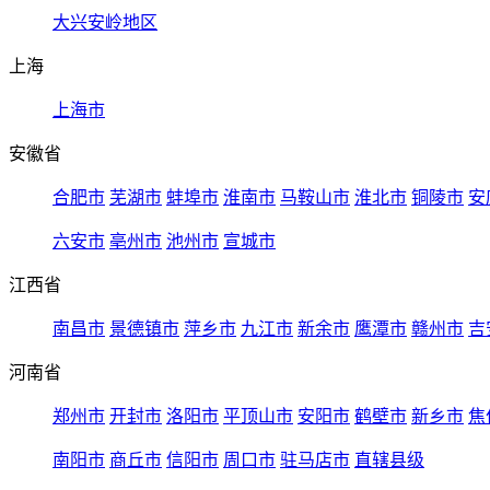
大兴安岭地区
上海
上海市
安徽省
合肥市
芜湖市
蚌埠市
淮南市
马鞍山市
淮北市
铜陵市
安
六安市
亳州市
池州市
宣城市
江西省
南昌市
景德镇市
萍乡市
九江市
新余市
鹰潭市
赣州市
吉
河南省
郑州市
开封市
洛阳市
平顶山市
安阳市
鹤壁市
新乡市
焦
南阳市
商丘市
信阳市
周口市
驻马店市
直辖县级