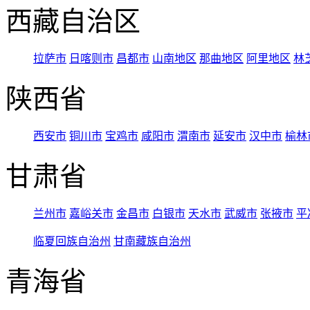
西藏自治区
拉萨市
日喀则市
昌都市
山南地区
那曲地区
阿里地区
林
陕西省
西安市
铜川市
宝鸡市
咸阳市
渭南市
延安市
汉中市
榆林
甘肃省
兰州市
嘉峪关市
金昌市
白银市
天水市
武威市
张掖市
平
临夏回族自治州
甘南藏族自治州
青海省