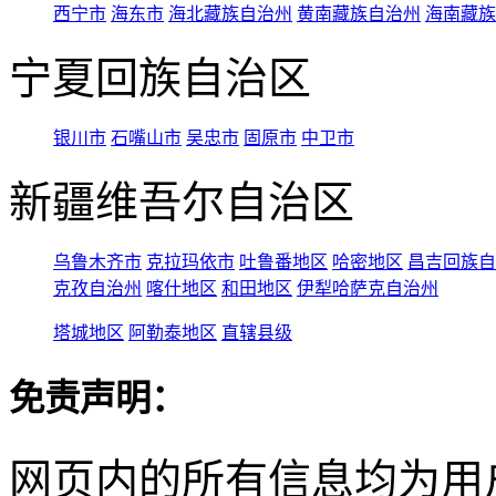
西宁市
海东市
海北藏族自治州
黄南藏族自治州
海南藏族
宁夏回族自治区
银川市
石嘴山市
吴忠市
固原市
中卫市
新疆维吾尔自治区
乌鲁木齐市
克拉玛依市
吐鲁番地区
哈密地区
昌吉回族自
克孜自治州
喀什地区
和田地区
伊犁哈萨克自治州
塔城地区
阿勒泰地区
直辖县级
免责声明：
网页内的所有信息均为用