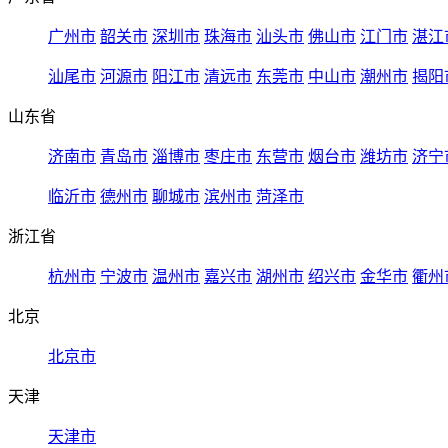
广州市
韶关市
深圳市
珠海市
汕头市
佛山市
江门市
湛江
汕尾市
河源市
阳江市
清远市
东莞市
中山市
潮州市
揭阳
山东省
济南市
青岛市
淄博市
枣庄市
东营市
烟台市
潍坊市
济宁
临沂市
德州市
聊城市
滨州市
菏泽市
浙江省
杭州市
宁波市
温州市
嘉兴市
湖州市
绍兴市
金华市
衢州
北京
北京市
天津
天津市