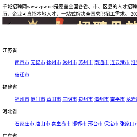
千城招聘网www.zpw.net是覆盖全国各省、市、区县的人
历，企业可直招本地人才，一站式解决全国求职招工需求。 2026
江苏省
南京市
无锡市
徐州市
常州市
苏州市
南通市
连云港市
淮
宿迁市
福建省
福州市
厦门市
莆田市
三明市
泉州市
漳州市
南平市
龙岩
河北省
石家庄市
唐山市
秦皇岛市
邯郸市
邢台市
保定市
张家口
广东省