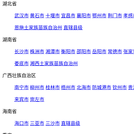
湖北省
武汉市
黄石市
十堰市
宜昌市
襄阳市
鄂州市
荆门市
孝感
恩施土家族苗族自治州
直辖县级
湖南省
长沙市
株洲市
湘潭市
衡阳市
邵阳市
岳阳市
常德市
张家
娄底市
湘西土家族苗族自治州
广西壮族自治区
南宁市
柳州市
桂林市
梧州市
北海市
防城港市
钦州市
贵
来宾市
崇左市
海南省
海口市
三亚市
三沙市
直辖县级