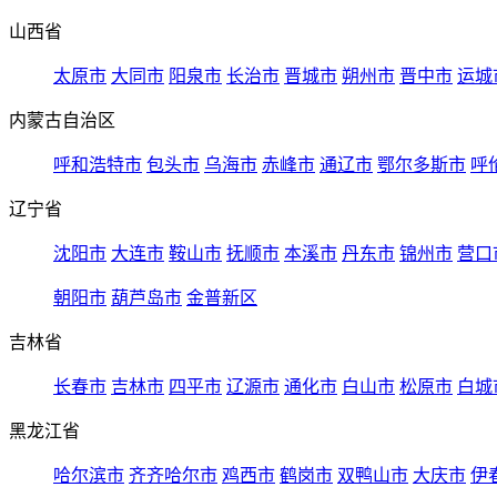
山西省
太原市
大同市
阳泉市
长治市
晋城市
朔州市
晋中市
运城
内蒙古自治区
呼和浩特市
包头市
乌海市
赤峰市
通辽市
鄂尔多斯市
呼
辽宁省
沈阳市
大连市
鞍山市
抚顺市
本溪市
丹东市
锦州市
营口
朝阳市
葫芦岛市
金普新区
吉林省
长春市
吉林市
四平市
辽源市
通化市
白山市
松原市
白城
黑龙江省
哈尔滨市
齐齐哈尔市
鸡西市
鹤岗市
双鸭山市
大庆市
伊