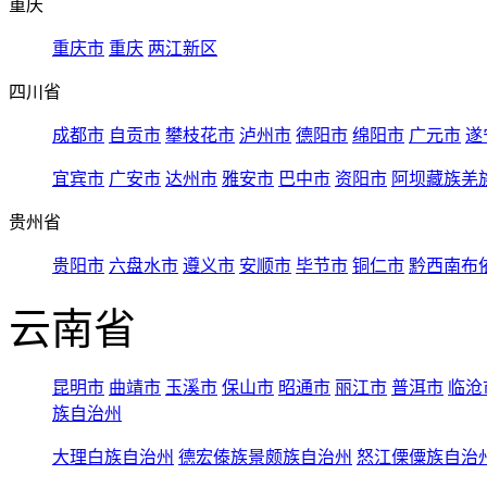
重庆
重庆市
重庆
两江新区
四川省
成都市
自贡市
攀枝花市
泸州市
德阳市
绵阳市
广元市
遂
宜宾市
广安市
达州市
雅安市
巴中市
资阳市
阿坝藏族羌
贵州省
贵阳市
六盘水市
遵义市
安顺市
毕节市
铜仁市
黔西南布
云南省
昆明市
曲靖市
玉溪市
保山市
昭通市
丽江市
普洱市
临沧
族自治州
大理白族自治州
德宏傣族景颇族自治州
怒江傈僳族自治