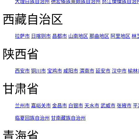
大理白族自治州
德宏傣族景颇族自治州
怒江傈僳族自治
西藏自治区
拉萨市
日喀则市
昌都市
山南地区
那曲地区
阿里地区
林
陕西省
西安市
铜川市
宝鸡市
咸阳市
渭南市
延安市
汉中市
榆林
甘肃省
兰州市
嘉峪关市
金昌市
白银市
天水市
武威市
张掖市
平
临夏回族自治州
甘南藏族自治州
青海省