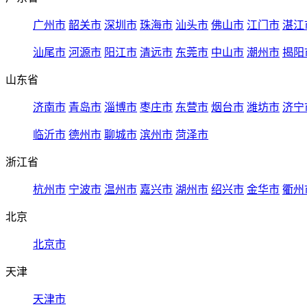
广州市
韶关市
深圳市
珠海市
汕头市
佛山市
江门市
湛江
汕尾市
河源市
阳江市
清远市
东莞市
中山市
潮州市
揭阳
山东省
济南市
青岛市
淄博市
枣庄市
东营市
烟台市
潍坊市
济宁
临沂市
德州市
聊城市
滨州市
菏泽市
浙江省
杭州市
宁波市
温州市
嘉兴市
湖州市
绍兴市
金华市
衢州
北京
北京市
天津
天津市