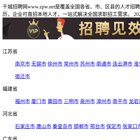
千城招聘网www.zpw.net是覆盖全国各省、市、区县的人
历，企业可直招本地人才，一站式解决全国求职招工需求。 2026
江苏省
南京市
无锡市
徐州市
常州市
苏州市
南通市
连云港市
淮
宿迁市
福建省
福州市
厦门市
莆田市
三明市
泉州市
漳州市
南平市
龙岩
河北省
石家庄市
唐山市
秦皇岛市
邯郸市
邢台市
保定市
张家口
广东省