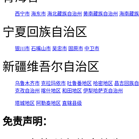
西宁市
海东市
海北藏族自治州
黄南藏族自治州
海南藏族
宁夏回族自治区
银川市
石嘴山市
吴忠市
固原市
中卫市
新疆维吾尔自治区
乌鲁木齐市
克拉玛依市
吐鲁番地区
哈密地区
昌吉回族自
克孜自治州
喀什地区
和田地区
伊犁哈萨克自治州
塔城地区
阿勒泰地区
直辖县级
免责声明：