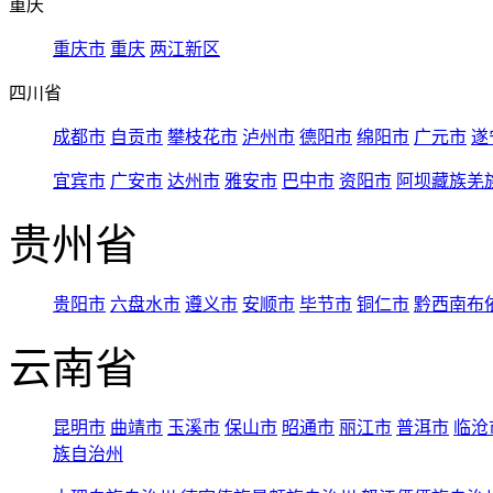
重庆
重庆市
重庆
两江新区
四川省
成都市
自贡市
攀枝花市
泸州市
德阳市
绵阳市
广元市
遂
宜宾市
广安市
达州市
雅安市
巴中市
资阳市
阿坝藏族羌
贵州省
贵阳市
六盘水市
遵义市
安顺市
毕节市
铜仁市
黔西南布
云南省
昆明市
曲靖市
玉溪市
保山市
昭通市
丽江市
普洱市
临沧
族自治州