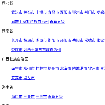
湖北省
武汉市
黄石市
十堰市
宜昌市
襄阳市
鄂州市
荆门市
孝感
恩施土家族苗族自治州
直辖县级
湖南省
长沙市
株洲市
湘潭市
衡阳市
邵阳市
岳阳市
常德市
张家
娄底市
湘西土家族苗族自治州
广西壮族自治区
南宁市
柳州市
桂林市
梧州市
北海市
防城港市
钦州市
贵
来宾市
崇左市
海南省
海口市
三亚市
三沙市
直辖县级