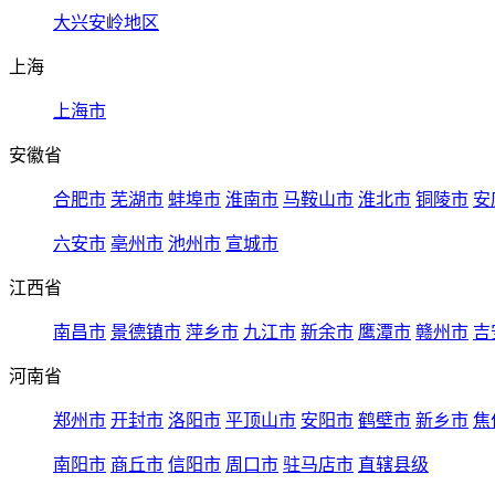
大兴安岭地区
上海
上海市
安徽省
合肥市
芜湖市
蚌埠市
淮南市
马鞍山市
淮北市
铜陵市
安
六安市
亳州市
池州市
宣城市
江西省
南昌市
景德镇市
萍乡市
九江市
新余市
鹰潭市
赣州市
吉
河南省
郑州市
开封市
洛阳市
平顶山市
安阳市
鹤壁市
新乡市
焦
南阳市
商丘市
信阳市
周口市
驻马店市
直辖县级