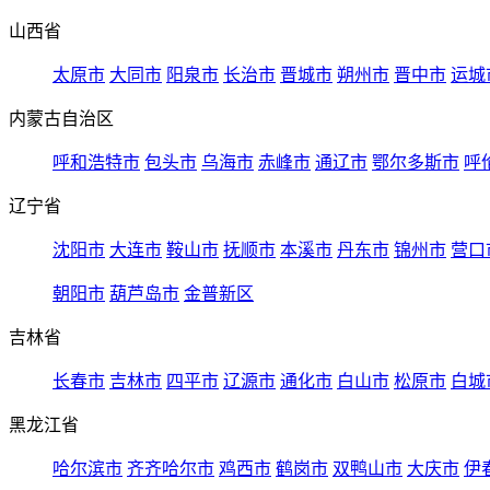
山西省
太原市
大同市
阳泉市
长治市
晋城市
朔州市
晋中市
运城
内蒙古自治区
呼和浩特市
包头市
乌海市
赤峰市
通辽市
鄂尔多斯市
呼
辽宁省
沈阳市
大连市
鞍山市
抚顺市
本溪市
丹东市
锦州市
营口
朝阳市
葫芦岛市
金普新区
吉林省
长春市
吉林市
四平市
辽源市
通化市
白山市
松原市
白城
黑龙江省
哈尔滨市
齐齐哈尔市
鸡西市
鹤岗市
双鸭山市
大庆市
伊