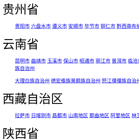
贵州省
贵阳市
六盘水市
遵义市
安顺市
毕节市
铜仁市
黔西南布
云南省
昆明市
曲靖市
玉溪市
保山市
昭通市
丽江市
普洱市
临沧
族自治州
大理白族自治州
德宏傣族景颇族自治州
怒江傈僳族自治
西藏自治区
拉萨市
日喀则市
昌都市
山南地区
那曲地区
阿里地区
林
陕西省