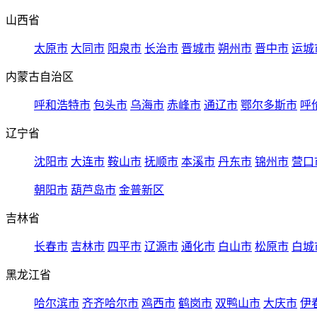
山西省
太原市
大同市
阳泉市
长治市
晋城市
朔州市
晋中市
运城
内蒙古自治区
呼和浩特市
包头市
乌海市
赤峰市
通辽市
鄂尔多斯市
呼
辽宁省
沈阳市
大连市
鞍山市
抚顺市
本溪市
丹东市
锦州市
营口
朝阳市
葫芦岛市
金普新区
吉林省
长春市
吉林市
四平市
辽源市
通化市
白山市
松原市
白城
黑龙江省
哈尔滨市
齐齐哈尔市
鸡西市
鹤岗市
双鸭山市
大庆市
伊