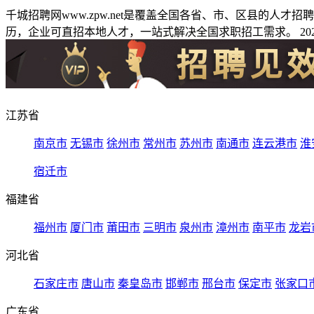
千城招聘网www.zpw.net是覆盖全国各省、市、区县的人
历，企业可直招本地人才，一站式解决全国求职招工需求。 2026
江苏省
南京市
无锡市
徐州市
常州市
苏州市
南通市
连云港市
淮
宿迁市
福建省
福州市
厦门市
莆田市
三明市
泉州市
漳州市
南平市
龙岩
河北省
石家庄市
唐山市
秦皇岛市
邯郸市
邢台市
保定市
张家口
广东省