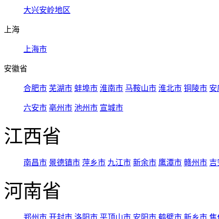
大兴安岭地区
上海
上海市
安徽省
合肥市
芜湖市
蚌埠市
淮南市
马鞍山市
淮北市
铜陵市
安
六安市
亳州市
池州市
宣城市
江西省
南昌市
景德镇市
萍乡市
九江市
新余市
鹰潭市
赣州市
吉
河南省
郑州市
开封市
洛阳市
平顶山市
安阳市
鹤壁市
新乡市
焦