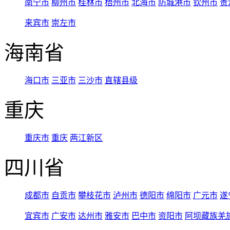
南宁市
柳州市
桂林市
梧州市
北海市
防城港市
钦州市
贵
来宾市
崇左市
海南省
海口市
三亚市
三沙市
直辖县级
重庆
重庆市
重庆
两江新区
四川省
成都市
自贡市
攀枝花市
泸州市
德阳市
绵阳市
广元市
遂
宜宾市
广安市
达州市
雅安市
巴中市
资阳市
阿坝藏族羌