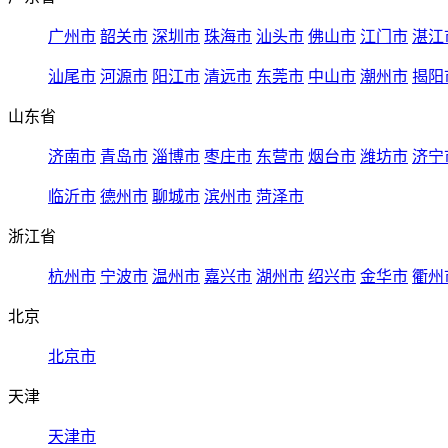
广州市
韶关市
深圳市
珠海市
汕头市
佛山市
江门市
湛江
汕尾市
河源市
阳江市
清远市
东莞市
中山市
潮州市
揭阳
山东省
济南市
青岛市
淄博市
枣庄市
东营市
烟台市
潍坊市
济宁
临沂市
德州市
聊城市
滨州市
菏泽市
浙江省
杭州市
宁波市
温州市
嘉兴市
湖州市
绍兴市
金华市
衢州
北京
北京市
天津
天津市