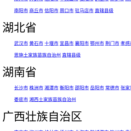
南阳市
商丘市
信阳市
周口市
驻马店市
直辖县级
湖北省
武汉市
黄石市
十堰市
宜昌市
襄阳市
鄂州市
荆门市
孝感
恩施土家族苗族自治州
直辖县级
湖南省
长沙市
株洲市
湘潭市
衡阳市
邵阳市
岳阳市
常德市
张家
娄底市
湘西土家族苗族自治州
广西壮族自治区