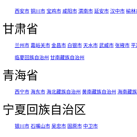
西安市
铜川市
宝鸡市
咸阳市
渭南市
延安市
汉中市
榆林
甘肃省
兰州市
嘉峪关市
金昌市
白银市
天水市
武威市
张掖市
平
临夏回族自治州
甘南藏族自治州
青海省
西宁市
海东市
海北藏族自治州
黄南藏族自治州
海南藏族
宁夏回族自治区
银川市
石嘴山市
吴忠市
固原市
中卫市